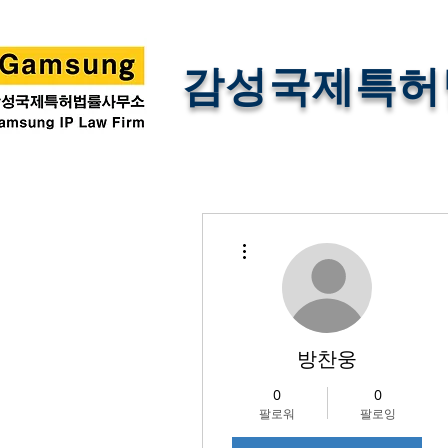
감성국제특허
더보기
방찬웅
0
0
팔로워
팔로잉