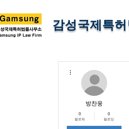
감성국제특허
더보기
방찬웅
0
0
팔로워
팔로잉