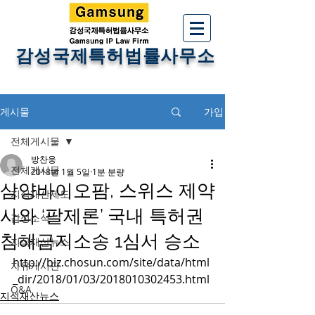
감성국제특허법률사무소
게시물
가입
전체게시물
방찬웅
전체게시물
2018년 1월 5일
1분 분량
삼양바이오팜, 스위스 제약
지식재산제도
사와 ‘팔제론’ 국내 특허권
감성소식
침해금지소송 1심서 승소
지식재산뉴스
http://biz.chosun.com/site/data/html
자유게시판
_dir/2018/01/03/2018010302453.html
Q&A
지식재산뉴스