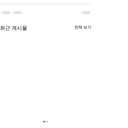
최근 게시물
전체 보기
설화수, 중국 짝퉁과의 전
'낮잠자는' 상표