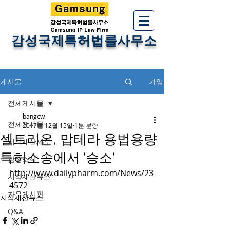
감성국제특허법률사무소
게시물
가입
전체게시물
bangcw
전체게시물
2017년 12월 15일
1분 분량
셀트리온, 맙테라 용법용량
지식재산제도
특허소송에서 '승소'
감성소식
http://www.dailypharm.com/News/23
지식재산뉴스
4572
자유게시판
지식재산뉴스
Q&A